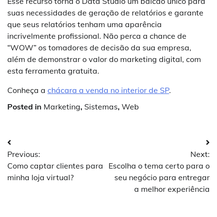
Esse recurso torna o Data Studio um balcão único para
suas necessidades de geração de relatórios e garante
que seus relatórios tenham uma aparência
incrivelmente profissional. Não perca a chance de
“WOW” os tomadores de decisão da sua empresa,
além de demonstrar o valor do marketing digital, com
esta ferramenta gratuita.
Conheça a
chácara a venda no interior de SP
.
Posted in
Marketing
,
Sistemas
,
Web
Navegação
Previous:
Next:
de
Como captar clientes para
Escolha o tema certo para o
Post
minha loja virtual?
seu negócio para entregar
a melhor experiência